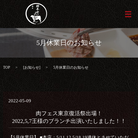
メ
5月休業日のお知らせ
TOP
[
お知らせ
]
5月休業日のお知らせ
2022-05-09
肉フェス東京復活祭出場！
2022,5,7王様のブランチ出演いたしました！！
【5月休業日】
■本店：5/11,12 5/18,19連休とさせていただ