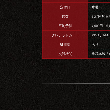
定休日
水曜日
席数
9席(座敷あ
平均予算
4,000円～6
クレジットカード
VISA、MA
駐車場
あり
交通機関
総武本線「