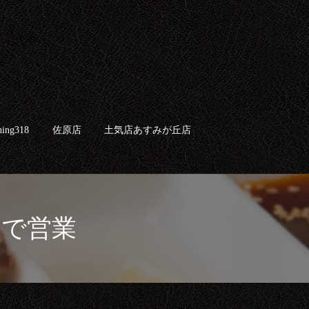
ing318
佐原店
土気店あすみが丘店
search
まで営業