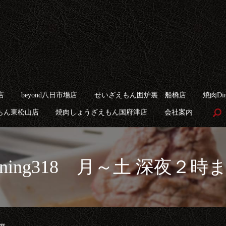
店
beyond八日市場店
せいざえもん囲炉裏 船橋店
焼肉Din
もん東松山店
焼肉しょうざえもん国府津店
会社案内
ining318 月～土 深夜２時