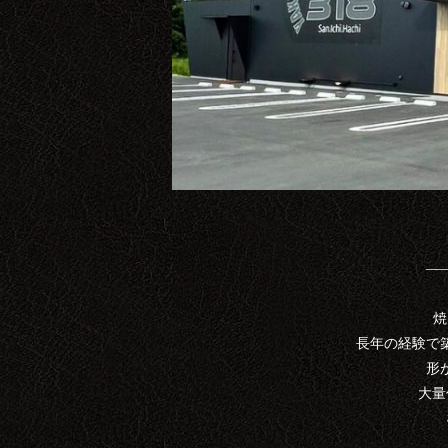
―
焼
長年の経験で
形
大量