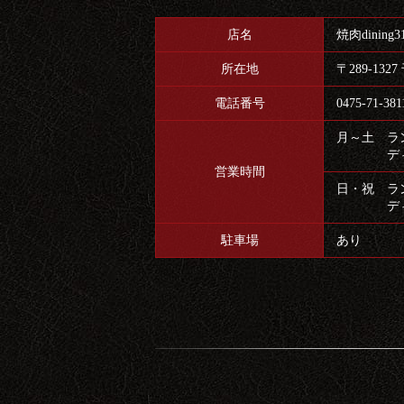
店名
焼肉dining3
所在地
〒289-132
電話番号
0475-71-381
月～土 ランチ
ディナー 1
営業時間
日・祝 ランチ
ディナー 1
駐車場
あり