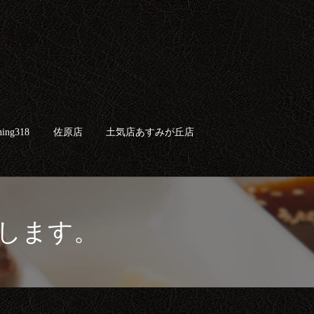
ing318
佐原店
土気店あすみが丘店
search
業致します。