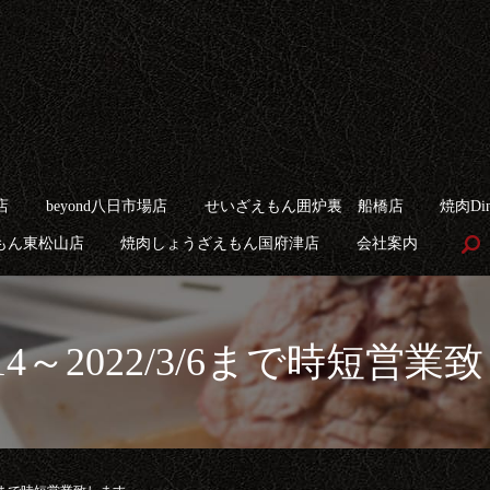
店
beyond八日市場店
せいざえもん囲炉裏 船橋店
焼肉Din
もん東松山店
焼肉しょうざえもん国府津店
会社案内
２/14～2022/3/6まで時短営